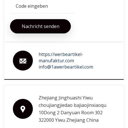
Nachricht senden
https://werbeartikel-
manufaktur.com
info@1awerbeartikel.com
Zhejiang Jinghuashi Yiwu
choujiangjiedao bajiaojinxiaoqu
10Dong 2 Danyuan Room 302
322000 Yiwu Zhejiang China